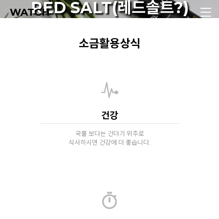
RED SALT(레드솔트?)
WATCH
소금활용상식
건강
국물 보다는 건더기 위주로
식사하시면 건강에 더 좋습니다.